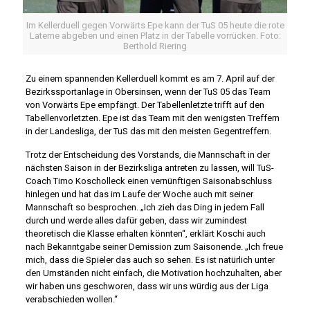
Im Kellerduell gegen Vorwärts Epe kann der TuS 05 heute die rote
Laterne abgeben und einen Platz in der Tabelle vorrücken. Foto:
Berthold Riering
Zu einem spannenden Kellerduell kommt es am 7. April auf der
Bezirkssportanlage in Obersinsen, wenn der TuS 05 das Team
von Vorwärts Epe empfängt. Der Tabellenletzte trifft auf den
Tabellenvorletzten. Epe ist das Team mit den wenigsten Treffern
in der Landesliga, der TuS das mit den meisten Gegentreffern.
Trotz der Entscheidung des Vorstands, die Mannschaft in der
nächsten Saison in der Bezirksliga antreten zu lassen, will TuS-
Coach Timo Koscholleck einen vernünftigen Saisonabschluss
hinlegen und hat das im Laufe der Woche auch mit seiner
Mannschaft so besprochen. „Ich zieh das Ding in jedem Fall
durch und werde alles dafür geben, dass wir zumindest
theoretisch die Klasse erhalten könnten“, erklärt Koschi auch
nach Bekanntgabe seiner Demission zum Saisonende. „Ich freue
mich, dass die Spieler das auch so sehen. Es ist natürlich unter
den Umständen nicht einfach, die Motivation hochzuhalten, aber
wir haben uns geschworen, dass wir uns würdig aus der Liga
verabschieden wollen.“