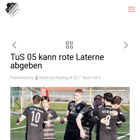
TuS 05 kann rote Laterne
abgeben
Published by
Berthold Riering
at
7. April 2024