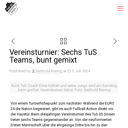
Vereinsturnier: Sechs TuS
Teams, bunt gemixt
Published by
Berthold Riering
at
5. Juli 2024
Auch TuS-Coach Emre Kühlah und seine Jungs sind am Samstag
beim großen Vereinsturnier dabei. Foto: Berthold Riering
Von einem Turnierhöhepunkt zum nächsten: Während die EURO
24 die Nation begeistert, gibt es auch Fußball-Action direkt vor
der Haustür. Beim diesjährigen Vereinsturnier des TuS 05 Sinsen
treten sechs Teams gegeneinander an. Von der neuformierten
Ersten Mannschaft über die ehrgeizige Dritte bis hin zu den