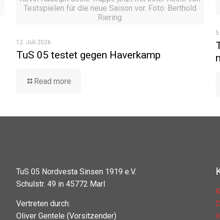
Testspielen für die neue Saison vor. Foto: Berthold
Riering
5
12. Juli 2026
TuS 05 testet gegen Haverkamp
Read more
TuS 05 Nordvesta Sinsen 1919 e.V.
Schulstr. 49 in 45772 Marl
K
Vertreten durch:
D
Oliver Gentele (Vorsitzender)