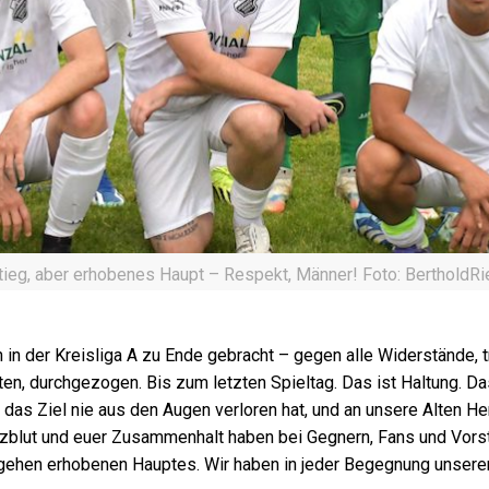
ieg, aber erhobenes Haupt – Respekt, Männer! Foto: BertholdRi
n in der Kreisliga A zu Ende gebracht – gegen alle Widerstände, t
n, durchgezogen. Bis zum letzten Spieltag. Das ist Haltung. Das
das Ziel nie aus den Augen verloren hat, und an unsere Alten H
rzblut und euer Zusammenhalt haben bei Gegnern, Fans und Vors
wir gehen erhobenen Hauptes. Wir haben in jeder Begegnung unse