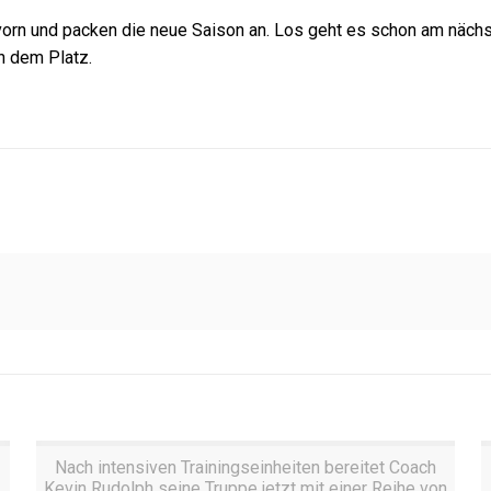
h vorn und packen die neue Saison an. Los geht es schon am näch
n dem Platz.
Nach intensiven Trainingseinheiten bereitet Coach
Kevin Rudolph seine Truppe jetzt mit einer Reihe von