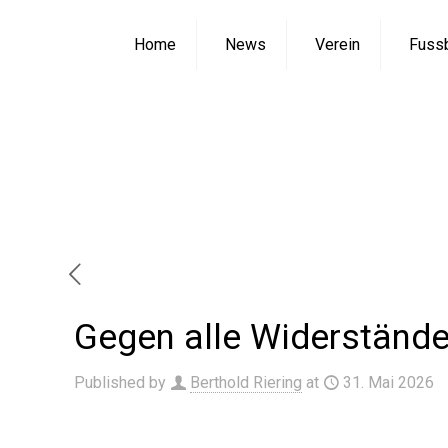
Home
News
Verein
Fussb
Gegen alle
Home
Neui
Gegen alle Widerstände:
Published by
Berthold Riering
at
31. Mai 2026