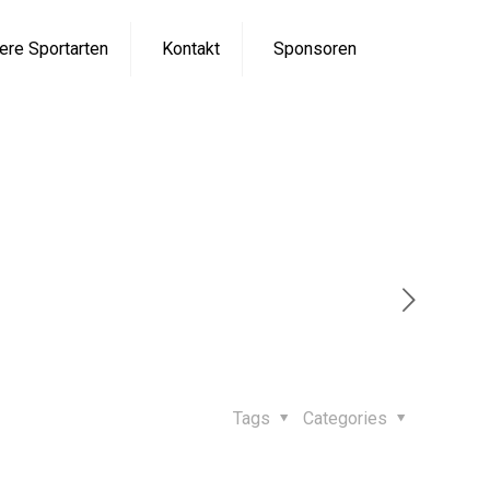
ere Sportarten
Kontakt
Sponsoren
eht’s durch
sen zieht’s durch
Tags
Categories