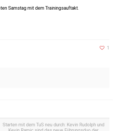
sten Samstag mit dem Trainingsauftakt.
1
Starten mit dem TuS neu durch: Kevin Rudolph und
Kevin Ramic sind das neue Führungsduo der