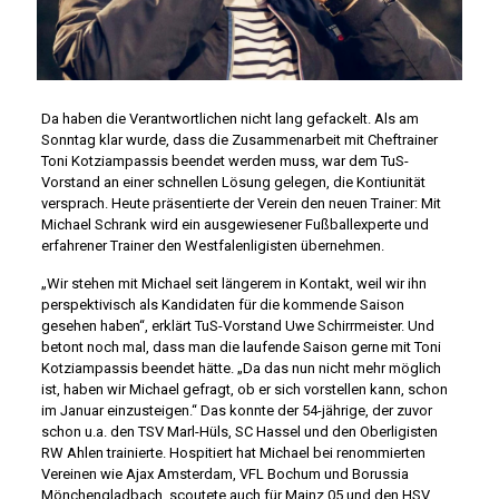
Da haben die Verantwortlichen nicht lang gefackelt. Als am
Sonntag klar wurde, dass die Zusammenarbeit mit Cheftrainer
Toni Kotziampassis beendet werden muss, war dem TuS-
Vorstand an einer schnellen Lösung gelegen, die Kontiunität
versprach. Heute präsentierte der Verein den neuen Trainer: Mit
Michael Schrank wird ein ausgewiesener Fußballexperte und
erfahrener Trainer den Westfalenligisten übernehmen.
„Wir stehen mit Michael seit längerem in Kontakt, weil wir ihn
perspektivisch als Kandidaten für die kommende Saison
gesehen haben“, erklärt TuS-Vorstand Uwe Schirrmeister. Und
betont noch mal, dass man die laufende Saison gerne mit Toni
Kotziampassis beendet hätte. „Da das nun nicht mehr möglich
ist, haben wir Michael gefragt, ob er sich vorstellen kann, schon
im Januar einzusteigen.“ Das konnte der 54-jährige, der zuvor
schon u.a. den TSV Marl-Hüls, SC Hassel und den Oberligisten
RW Ahlen trainierte. Hospitiert hat Michael bei renommierten
Vereinen wie Ajax Amsterdam, VFL Bochum und Borussia
Mönchengladbach, scoutete auch für Mainz 05 und den HSV.