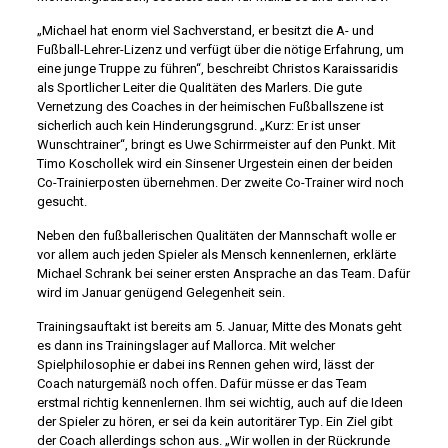
„Michael hat enorm viel Sachverstand, er besitzt die A- und
Fußball-Lehrer-Lizenz und verfügt über die nötige Erfahrung, um
eine junge Truppe zu führen“, beschreibt Christos Karaissaridis
als Sportlicher Leiter die Qualitäten des Marlers. Die gute
Vernetzung des Coaches in der heimischen Fußballszene ist
sicherlich auch kein Hinderungsgrund. „Kurz: Er ist unser
Wunschtrainer“, bringt es Uwe Schirrmeister auf den Punkt. Mit
Timo Koschollek wird ein Sinsener Urgestein einen der beiden
Co-Trainierposten übernehmen. Der zweite Co-Trainer wird noch
gesucht.
Neben den fußballerischen Qualitäten der Mannschaft wolle er
vor allem auch jeden Spieler als Mensch kennenlernen, erklärte
Michael Schrank bei seiner ersten Ansprache an das Team. Dafür
wird im Januar genügend Gelegenheit sein.
Trainingsauftakt ist bereits am 5. Januar, Mitte des Monats geht
es dann ins Trainingslager auf Mallorca. Mit welcher
Spielphilosophie er dabei ins Rennen gehen wird, lässt der
Coach naturgemäß noch offen. Dafür müsse er das Team
erstmal richtig kennenlernen. Ihm sei wichtig, auch auf die Ideen
der Spieler zu hören, er sei da kein autoritärer Typ. Ein Ziel gibt
der Coach allerdings schon aus. „Wir wollen in der Rückrunde