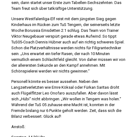
sein, dann startet unser Erste zum Tabellen-Sechszehnten. Das
Team freut sich über tatkräftige Unterstützung.
Unsere Westfalenliga-Elf reist mit dem jüngsten Sieg gegen
Kinderhaus im Rücken zum TuS Tengern, der seinerseits letzte
Woche Borussia Emsdetten 2:1 schlug. Das Team von Trainer
Viktor Neugebauer verspürt gerade etwas Aufwind. So tippt
TuS05-Coach Dennis Hübner auch auf ein richtig schweres Spiel.
Schon die Platzverhältnisse werden nichts für Filigrantechniker
sein. „Uns erwartet ein tiefer Rasen, der nach 10 Minuten
vermutlich einem Schlachtfeld gleicht. Von daher müssen wir von
der allerersten Sekunde an den Kampf annehmen. Mit
Schönspielerei werden wir nichts gewinnen.“
Personell könnte es besser aussehen. Neben den
Langzeitverletzten wie Emre Köksal oder Fürkan Saritas droht
auch Flügelflitzer Leo Onofaro auszufallen. Aber davon lässt
sich „Hübi“ nicht abbringen. „Wir wollen in Tengern was holen.“
Während der TuS 05 zuhause eine Macht ist, konnten in der
Fremde bislang nur 6 Punkte geholt werden. Zeit, dass sich die
Bilanz verbessert. Glück auf!
Anstoß: