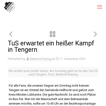
TuS erwartet ein heißer Kampf
in Tengern
Published by
Berthold Riering
at
11. Dezember 2021
Wir wollen euch jubeln sehen: Am Sonntag geht es für den TuS 05
nach Tengern. Foto: Berthold Riering
Für alle Fans, die unseren Gegner am Sonntag nicht kennen:
Tengern ist ein Ortsteil der Gemeinde Hüllhorst und gehört zum
Kreis Minden-Lübbecke. Die gute Nachricht: Es sind noch Plätze
im Bus frei. Wer mit der Mannschaft und dem Betreuerstab
anreisen möchte, sollte um 10.45 Uhr an der Bezirkssportanlage