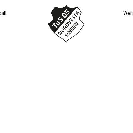
all
Weit