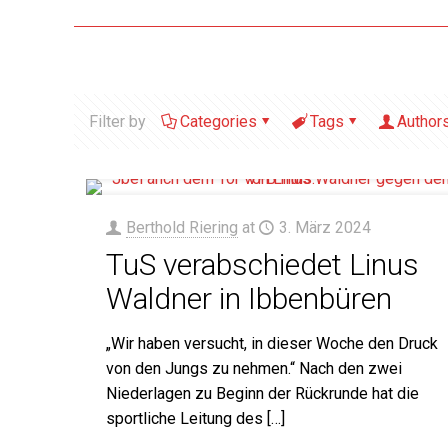
Filter by
Categories
Tags
Author
Berthold Riering
at
3. März 2024
TuS verabschiedet Linus
Waldner in Ibbenbüren
„Wir haben versucht, in dieser Woche den Druck
von den Jungs zu nehmen.“ Nach den zwei
Niederlagen zu Beginn der Rückrunde hat die
sportliche Leitung des
[…]