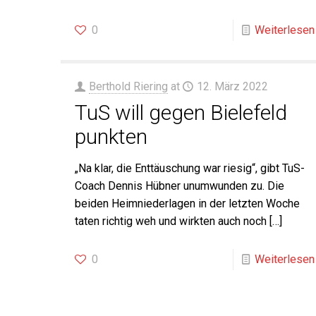
0
Weiterlesen
Berthold Riering
at
12. März 2022
TuS will gegen Bielefeld
punkten
„Na klar, die Enttäuschung war riesig“, gibt TuS-
Coach Dennis Hübner unumwunden zu. Die
beiden Heimniederlagen in der letzten Woche
taten richtig weh und wirkten auch noch
[…]
0
Weiterlesen