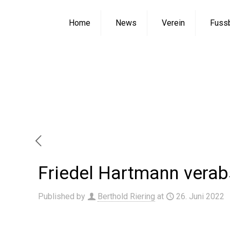
Home
News
Verein
Fussb
Friedel Har
Home
Neuig
Friedel Hartmann verab
Published by
Berthold Riering
at
26. Juni 2022