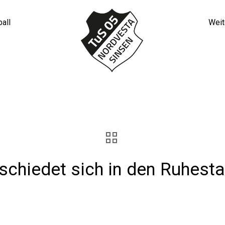
all
Weit
tmann verabschiedet sich in d
keiten
Allgemein
Friedel Hartmann verabschiedet sich
schiedet sich in den Ruhest