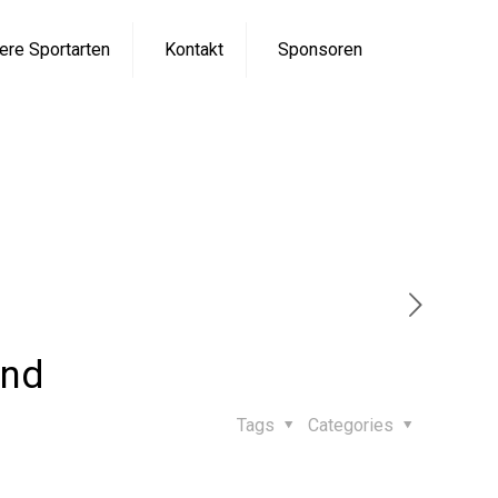
ere Sportarten
Kontakt
Sponsoren
en Ruhestand
 in den Ruhestand
and
Tags
Categories