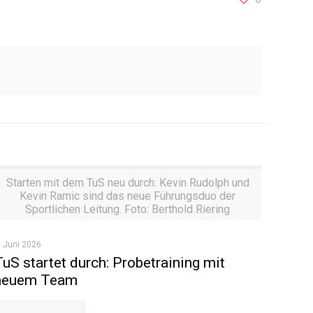
Starten mit dem TuS neu durch: Kevin Rudolph und
Kevin Ramic sind das neue Führungsduo der
Sportlichen Leitung. Foto: Berthold Riering
. Juni 2026
TuS startet durch: Probetraining mit
neuem Team