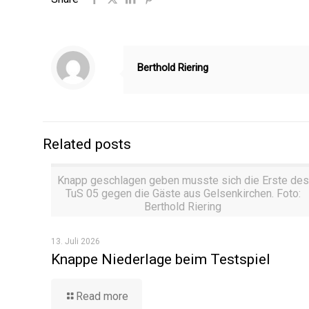
Berthold Riering
Related posts
Knapp geschlagen geben musste sich die Erste des
TuS 05 gegen die Gäste aus Gelsenkirchen. Foto:
Berthold Riering
13. Juli 2026
Knappe Niederlage beim Testspiel
Read more