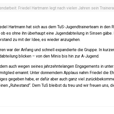
darbeit: Friedel Hartmann legt nach vielen Jahren sein Traineram
riedel Hartmann hat sich aus dem TuS-Jugendtrainerteam in den Ru
iß, ob es ohne ihn überhaupt eine Jugendabteilung in Sinsen gä
rstand zu mit der Idee, es wieder anzugehen.
en war der Anfang und schnell expandierte die Gruppe. In kurzer 
abteilung blicken – von den Minis bis hin zur A-Jugend.
ndern auch wegen seines jahrzehntelangen Engagements in unter
tglied ernannt. Unter donnerndem Applaus nahm Friedel die Ehru
iges gegeben habe, er dafür aber auch ganz viel zurückbekommen
einen „Ruhestand“. Dem TuS bleibst du treu und wir freuen uns, d