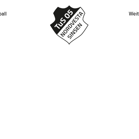
all
Weit