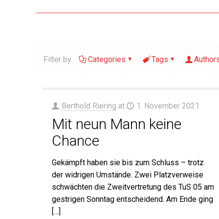
Filter by
Categories
Tags
Author
Berthold Riering
at
1. November 2021
Mit neun Mann keine
Chance
Gekämpft haben sie bis zum Schluss – trotz
der widrigen Umstände. Zwei Platzverweise
schwächten die Zweitvertretung des TuS 05 am
gestrigen Sonntag entscheidend. Am Ende ging
[…]