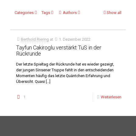
Categories
Tags
Authors
Show all
Berthold Riering
at
1. Dezember 2022
Tayfun Cakiroglu verstärkt TuS in der
Rückrunde
Der letzte Spieltag der Rückrunde hat es wieder gezeigt,
der jungen Sinsener Truppe fehlt in den entscheidenden
Momenten häufig das letzte Quäntchen Erfahrung und
Übersicht. Quasi
[…]
1
Weiterlesen