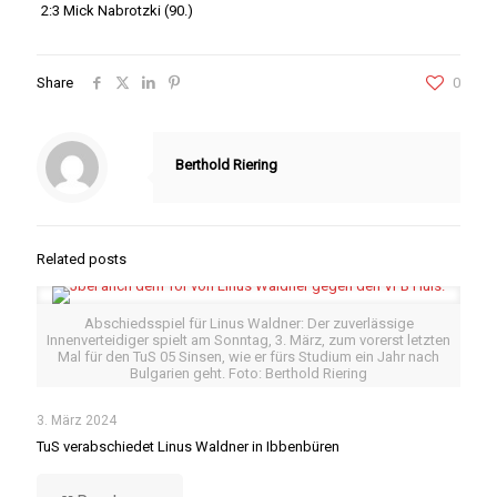
2:3 Mick Nabrotzki (90.)
Share
0
Berthold Riering
Related posts
Abschiedsspiel für Linus Waldner: Der zuverlässige
Innenverteidiger spielt am Sonntag, 3. März, zum vorerst letzten
Mal für den TuS 05 Sinsen, wie er fürs Studium ein Jahr nach
Bulgarien geht. Foto: Berthold Riering
3. März 2024
TuS verabschiedet Linus Waldner in Ibbenbüren