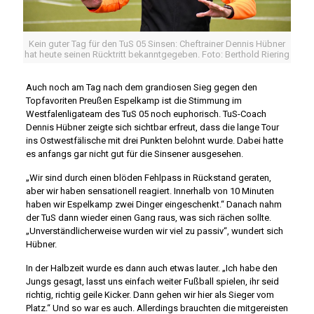
Kein guter Tag für den TuS 05 Sinsen: Cheftrainer Dennis Hübner
hat heute seinen Rücktritt bekanntgegeben. Foto: Berthold Riering
Auch noch am Tag nach dem grandiosen Sieg gegen den
Topfavoriten Preußen Espelkamp ist die Stimmung im
Westfalenligateam des TuS 05 noch euphorisch. TuS-Coach
Dennis Hübner zeigte sich sichtbar erfreut, dass die lange Tour
ins Ostwestfälische mit drei Punkten belohnt wurde. Dabei hatte
es anfangs gar nicht gut für die Sinsener ausgesehen.
„Wir sind durch einen blöden Fehlpass in Rückstand geraten,
aber wir haben sensationell reagiert. Innerhalb von 10 Minuten
haben wir Espelkamp zwei Dinger eingeschenkt.“ Danach nahm
der TuS dann wieder einen Gang raus, was sich rächen sollte.
„Unverständlicherweise wurden wir viel zu passiv“, wundert sich
Hübner.
In der Halbzeit wurde es dann auch etwas lauter. „Ich habe den
Jungs gesagt, lasst uns einfach weiter Fußball spielen, ihr seid
richtig, richtig geile Kicker. Dann gehen wir hier als Sieger vom
Platz.“ Und so war es auch. Allerdings brauchten die mitgereisten