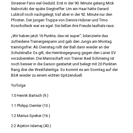
Sinsener Fans viel Geduld. Erst in der 90. Minute gelang Mick
Nabrotzki der späte Siegtreffer. Um ein Haar hätte Gerard
Lubkoll noch nachgelegt, traf aber in der 92. Minute nur den
Pfosten. Der jungen Truppe von Dennis Hübner und Timo
Koscholleck war es egal. Sie ließen ihre Freude lauthals raus.
„Wir haben jetzt 16 Punkte, das ist super“, bilanzierte das
zufriedene Trainergespann und gab den Jungs am Montag
trainingsfrei. Ab Dienstag rollt der Ball dann wieder an der
Schulstraße. Es gilt, die Heimbegegnung gegen den Lüner SV
vorzubereiten. Die Mannschaft von Trainer Axel Schmeing ist
noch besser in die Saison gestartet und belegt mit 20 Punkten
Rang drei der Westfalenliga. So kommt es am Sonntag auf der
BSA wieder zu einem echten Spitzenduell.
Torfolge
1:0 Henrik Bartsch (9.)
1:1 Philipp Demler (13.)
1:2 Marius Speker (16.)
2:2 Arjeton Islamaj (40.)